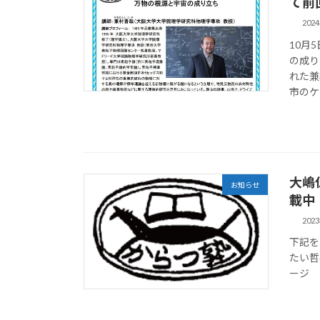
て前
202
10月
の成り
れた兼
市のケ
大嶋
お知らせ
載中
202
下記を
たい哲
ージ