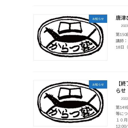
唐津
お知らせ
202
第15
講師：
18日（
【終
お知らせ
らせ
202
第14
等につ
１０月
12:00/