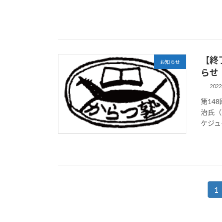
【終
お知らせ
らせ
202
第14
治氏（
ケジュール
投
1
固
定
稿
ペ