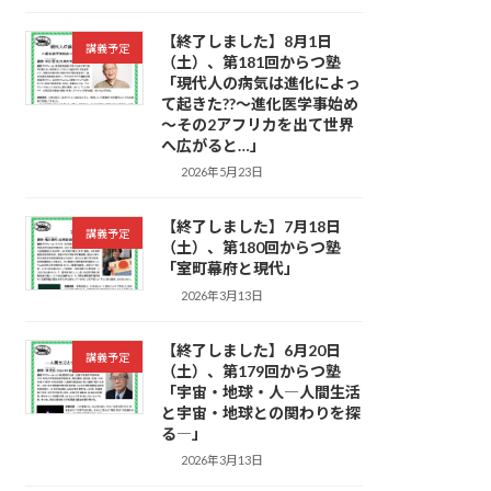
【終了しました】8月1日
講義予定
（土）、第181回からつ塾
「現代人の病気は進化によっ
て起きた??～進化医学事始め
～その2アフリカを出て世界
へ広がると…」
2026年5月23日
【終了しました】7月18日
講義予定
（土）、第180回からつ塾
「室町幕府と現代」
2026年3月13日
【終了しました】6月20日
講義予定
（土）、第179回からつ塾
「宇宙・地球・人―人間生活
と宇宙・地球との関わりを探
る―」
2026年3月13日