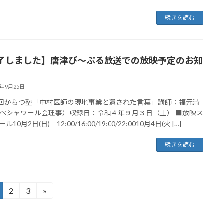
続きを読む
了しました】唐津ぴ～ぷる放送での放映予定のお知
2年9月25日
8回からつ塾「中村医師の現地事業と遺された言葉」講師：福元満
ペシャワール会理事）収録日：令和４年９月３日（土） ■放映ス
10月2日(日) 12:00/16:00/19:00/22:0010月4日(火 […]
続きを読む
2
3
»
固
固
定
定
ペ
ペ