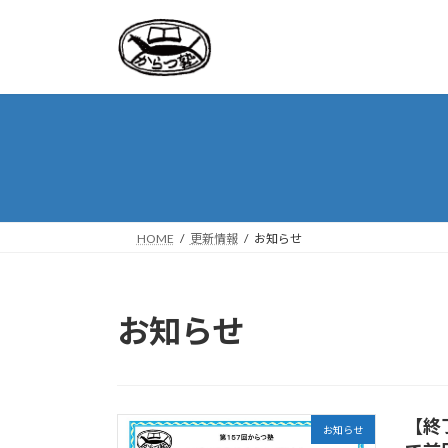
コ
ナ
ン
ビ
テ
ゲ
ン
ー
ツ
シ
へ
ョ
ス
ン
キ
に
ッ
移
プ
動
HOME
更新情報
お知らせ
お知らせ
【終
お知らせ