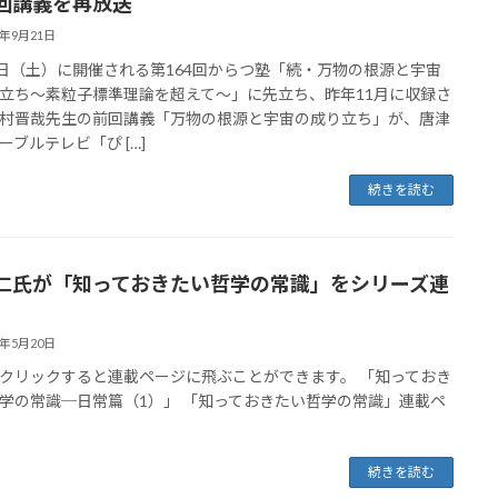
回講義を再放送
4年9月21日
5日（土）に開催される第164回からつ塾「続・万物の根源と宇宙
立ち～素粒子標準理論を超えて～」に先立ち、昨年11月に収録さ
村晋哉先生の前回講義「万物の根源と宇宙の成り立ち」が、唐津
ーブルテレビ「ぴ […]
続きを読む
仁氏が「知っておきたい哲学の常識」をシリーズ連
3年5月20日
クリックすると連載ページに飛ぶことができます。 「知っておき
学の常識─日常篇（1）」 「知っておきたい哲学の常識」連載ペ
続きを読む