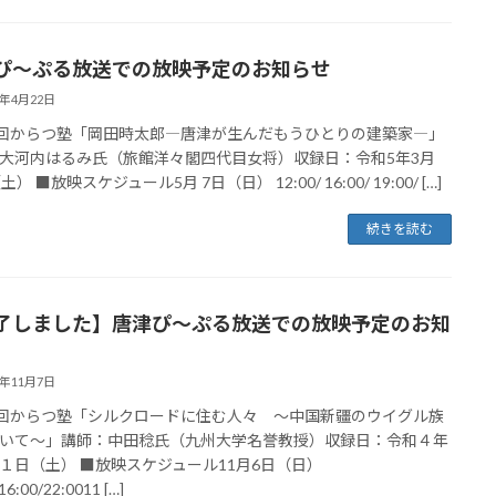
ぴ～ぷる放送での放映予定のお知らせ
3年4月22日
0回からつ塾「岡田時太郎―唐津が生んだもうひとりの建築家―」
大河内はるみ氏（旅館洋々閣四代目女将）収録日：令和5年3月
土） ■放映スケジュール5月 7日（日） 12:00/ 16:00/ 19:00/ […]
続きを読む
了しました】唐津ぴ～ぷる放送での放映予定のお知
2年11月7日
9回からつ塾「シルクロードに住む人々 ～中国新疆のウイグル族
いて～」講師：中田稔氏（九州大学名誉教授）収録日：令和４年
１日（土） ■放映スケジュール11月6日（日）
16:00/22:0011 […]