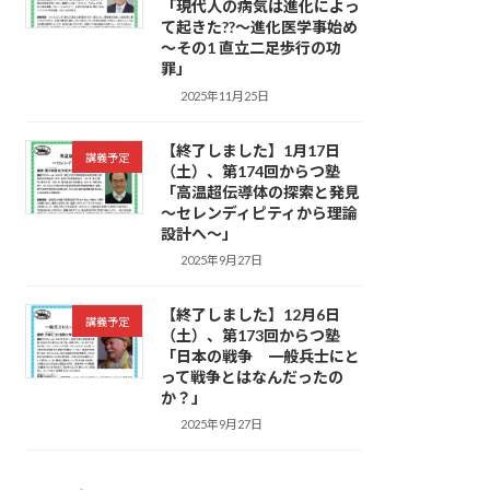
「現代人の病気は進化によっ
て起きた??～進化医学事始め
～その1 直立二足歩行の功
罪」
2025年11月25日
【終了しました】1月17日
講義予定
（土）、第174回からつ塾
「高温超伝導体の探索と発見
～セレンディピティから理論
設計へ～」
2025年9月27日
【終了しました】12月6日
講義予定
（土）、第173回からつ塾
「日本の戦争 一般兵士にと
って戦争とはなんだったの
か？」
2025年9月27日