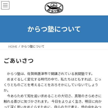
コ
ナ
ン
ビ
テ
ゲ
ン
ー
ツ
シ
へ
ョ
からつ塾について
ス
ン
キ
に
ッ
移
プ
動
HOME
からつ塾について
ごあいさつ
からつ塾は、佐賀県唐津市で開講されている民間塾です。
めまぐるしく変化する時代の中で、私たちはともすれば、じっ
くりとものごとを考えることをおろそかにしていないでしょう
か。
今あらためて知を追い求めることの大切さ、真理のきらめきに
触れる喜びに気づかされます。 今日をよりよく生き、明日に向か
って深く思いをめぐらすために、自らの力で考え、世の中をみつ