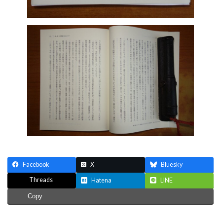
Facebook
X
Bluesky
Threads
Hatena
LINE
Copy