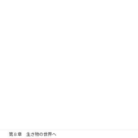
いたしております。書籍をご希望の方は下記へご連絡ください。
また、私どもの活動は講義に参加いただく方々の参加費により賄
われております。私どもの活動趣旨にご賛同いただける場合、ご寄
付を頂けましたら幸いです。
目次
第１部 からつ塾はどのようにして生まれ、育ってきたのか
第１章 民間塾とはなにか？
第２章 唐津藩における民間塾の系譜～からつ塾の原点をたず
ねて～
第３章 からつ塾はこうしてつくられた
第４章 外から見たからつ塾
第２部 からつ塾の活動（２００４～２０２０）
第５章 郷土を知る
第６章 歴史と向き合う
第７章 宇宙に学ぶ
第８章 生き物の世界へ