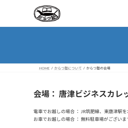
コ
ナ
ン
ビ
テ
ゲ
ン
ー
ツ
シ
へ
ョ
ス
ン
キ
に
ッ
移
プ
動
HOME
からつ塾について
からつ塾の会場
会場：
唐津ビジネスカレ
電車でお越しの場合 ： JR筑肥線、東唐津駅
お車でお越しの場合 ： 無料駐車場がございま