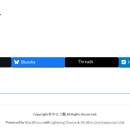
せ
Threads
Bluesky
Copyright © からつ塾 All Rights Reserved.
Powered by
WordPress
with
Lightning Theme
&
VK All in One Expansion Unit