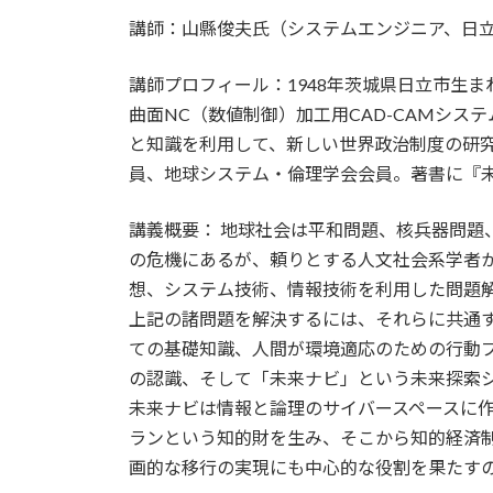
更
講師：山縣俊夫氏（システムエンジニア、日
新
日
時
講師プロフィール：1948年茨城県日立市生
:
曲面NC（数値制御）加工用CAD-CAMシ
と知識を利用して、新しい世界政治制度の研
員、地球システム・倫理学会会員。著書に『
講義概要： 地球社会は平和問題、核兵器問
の危機にあるが、頼りとする人文社会系学者
想、システム技術、情報技術を利用した問題
上記の諸問題を解決するには、それらに共通
ての基礎知識、人間が環境適応のための行動
の認識、そして「未来ナビ」という未来探索
未来ナビは情報と論理のサイバースペースに
ランという知的財を生み、そこから知的経済
画的な移行の実現にも中心的な役割を果たす