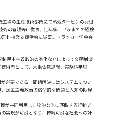
電機工場の生産技術部門にて蒸気タービンの羽根
造技術の管理等に従事。定年後、いままでの経験
の理科授業支援活動に従事。ドラッカー学会会
表制民主主義政治の劣化などによって文明崩壊
産技術者として、大乗仏教思想、実験科学思
想が必要である。問題解決にはシステムについ
識、民主主義政治の宿命的な問題と人知の限界
市民が共同利用し、物的な財に匹敵する行動プ
義の実現が可能となり、持続可能な社会への計