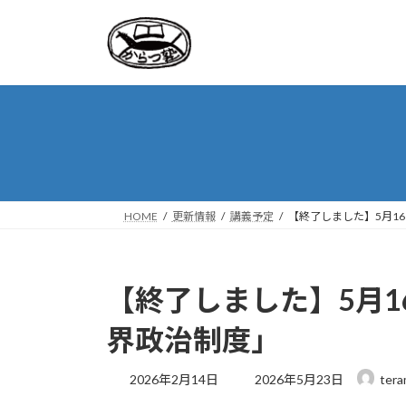
コ
ナ
ン
ビ
テ
ゲ
ン
ー
ツ
シ
へ
ョ
ス
ン
キ
に
ッ
移
プ
動
HOME
更新情報
講義予定
【終了しました】5月1
【終了しました】5月1
界政治制度」
最
2026年2月14日
2026年5月23日
tera
終