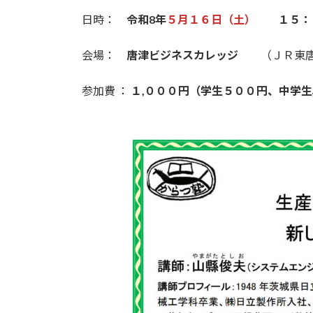
日時：
令和8年
５月１６日（土）
１５：０
会場：
唐津ビジネスカレッジ
（ＪＲ東
参加費 ：
１
,
０００円（学生５００円、中学生