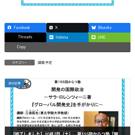
Facebook
X
Bluesky
Threads
Hatena
LINE
Copy
講義予定
カテゴリー
前の記事
【終了しました】10月7日（土）、第155回からつ塾「開発の