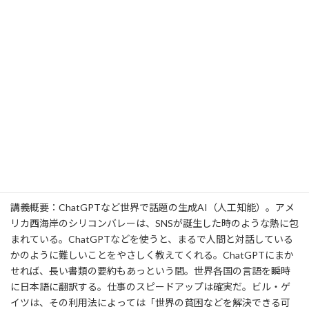
講師：
津山
恵子
（ジャーナリスト）
新
日
時
講師プロフィール： ニューヨーク在住20年のジャーナリスト、ラ
:
イター。AERA（朝日新聞出版）などにアメリカ社会や政治につい
て執筆。民放キー局の報道番組やFM東京、J-WAVEなどテレビ・
ラジオ番組にも多数出演。4年に一度の大統領選挙の取材を得意と
し、過去に4回各州で取材した。メタ（前Facebook）のザッカーバ
ーグCEO、故坂本龍一、ノーベル平和賞受賞のマララ・ユスフザ
イ、ジョン・ボルトン元国務長官などを単独インタビュー。長崎
市平和特派員で、平和・人権問題関連の情報発信も。元共同通信
社ニューヨーク特派員。NewsPicksのプロピッカーでフォロワー
は約6,000人。Twitter:@keikoworld
講義概要：ChatGPTなど世界で話題の生成AI（人工知能）。アメ
リカ西海岸のシリコンバレーは、SNSが誕生した時のような熱に包
まれている。ChatGPTなどを使うと、まるで人間と対話している
かのように難しいことをやさしく教えてくれる。ChatGPTにまか
せれば、長い書類の要約もあっという間。世界各国の言語を瞬時
に日本語に翻訳する。仕事のスピードアップは確実だ。ビル・ゲ
イツは、その利用法によっては「世界の貧困などを解決できる可