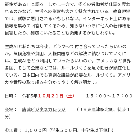
能性がある」と語る。しかし一方で、多くの労働者が仕事を奪わ
れるのかなど、生活への影響も大きく懸念されている。教育現場
では、試験に悪用されるかもしれない。インターネット上にある
情報を集めて回答してくるため、知らないうちに他人の著作権を
侵害したり、剽窃にいたることも頻発するかもしれない。
生成AIと私たちは今後、どうやって付き合っていったらいいの
か。気候危機や貧困、人権問題などの解決に結びつけていくに
は、生成AIをどう利用していったらいいのか。アメリカなど世界
各国、そして企業などでは、ルールづくりを急ぐ動きが顕在化し
ている。日本国内でも真剣な議論が必要なルールづくり。アメリ
カや世界の取り組みを分かりやすく解き明かす。
日時： 令和5年
１０月２１日（土）
１５：００～１７：００
会場：
唐津ビジネスカレッジ
（ＪＲ東唐津駅北側、徒歩１
分）
参加費 ： １,０００円（学生５００円、中学生以下無料）