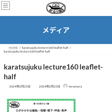
コ
ナ
ン
ビ
テ
ゲ
ン
ー
ツ
シ
へ
ョ
メディア
ス
ン
キ
に
ッ
移
プ
動
HOME
karatsujuku lecture160 leaflet-half
karatsujuku lecture160 leaflet-half
karatsujuku lecture160 leaflet-
half
最
2024年2月25日
2024年2月25日
teramura
終
更
新
日
時
: