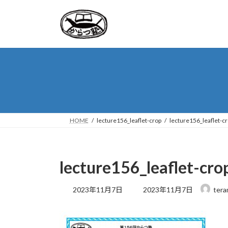
コ
ナ
ン
ビ
テ
ゲ
ン
ー
ツ
シ
へ
ョ
ス
ン
キ
に
ッ
移
プ
動
HOME
lecture156_leaflet-crop
lecture156_leaflet-c
lecture156_leaflet-cro
最
2023年11月7日
2023年11月7日
tera
終
更
新