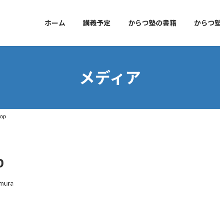
ホーム
講義予定
からつ塾の書籍
からつ
メディア
rop
p
mura